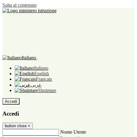
Salta al contenuto
Italiano
Italiano
English
Français
عربى
Shqiptare
Accedi
Accedi
button close
×
Nome Utente