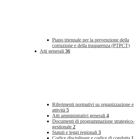
Piano triennale per la prevenzione della
corruzione e della trasparenza (PTPCT)
Atti generali
36
Riferimenti normativi su organizzazione e
attività
5
Atti amministrativi generali
4
Documenti di programmazione strategico-
gestionale
2
Statuti e leggi regionali
3
Codice disciplinare e codice di condotta
1