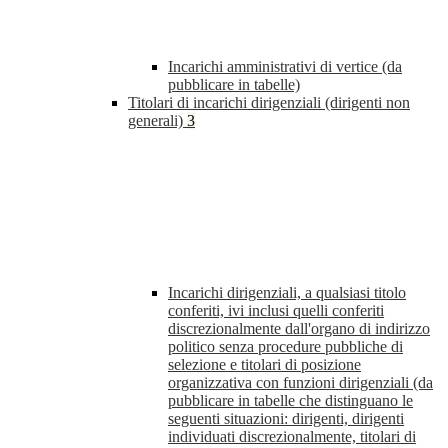
Incarichi amministrativi di vertice (da
pubblicare in tabelle)
Titolari di incarichi dirigenziali (dirigenti non
generali)
3
Incarichi dirigenziali, a qualsiasi titolo
conferiti, ivi inclusi quelli conferiti
discrezionalmente dall'organo di indirizzo
politico senza procedure pubbliche di
selezione e titolari di posizione
organizzativa con funzioni dirigenziali (da
pubblicare in tabelle che distinguano le
seguenti situazioni: dirigenti, dirigenti
individuati discrezionalmente, titolari di