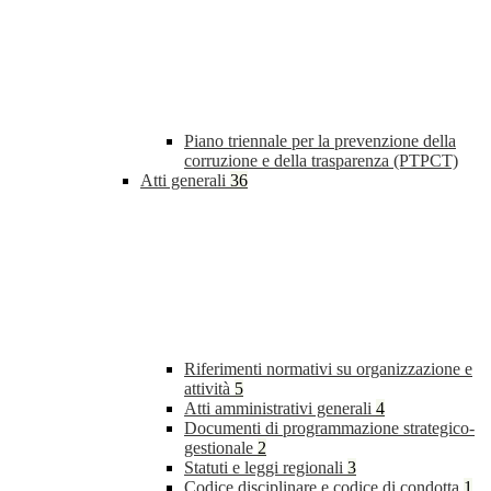
Piano triennale per la prevenzione della
corruzione e della trasparenza (PTPCT)
Atti generali
36
Riferimenti normativi su organizzazione e
attività
5
Atti amministrativi generali
4
Documenti di programmazione strategico-
gestionale
2
Statuti e leggi regionali
3
Codice disciplinare e codice di condotta
1