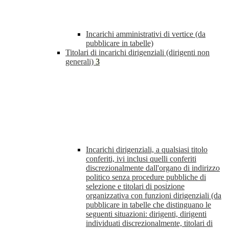
Incarichi amministrativi di vertice (da
pubblicare in tabelle)
Titolari di incarichi dirigenziali (dirigenti non
generali)
3
Incarichi dirigenziali, a qualsiasi titolo
conferiti, ivi inclusi quelli conferiti
discrezionalmente dall'organo di indirizzo
politico senza procedure pubbliche di
selezione e titolari di posizione
organizzativa con funzioni dirigenziali (da
pubblicare in tabelle che distinguano le
seguenti situazioni: dirigenti, dirigenti
individuati discrezionalmente, titolari di