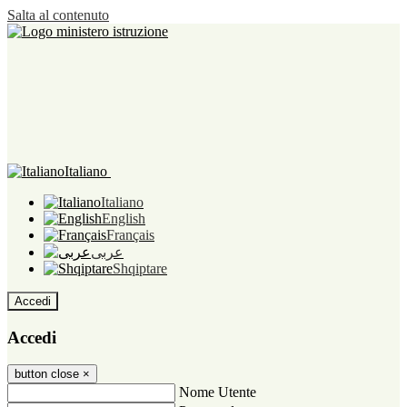
Salta al contenuto
Italiano
Italiano
English
Français
عربى
Shqiptare
Accedi
Accedi
button close
×
Nome Utente