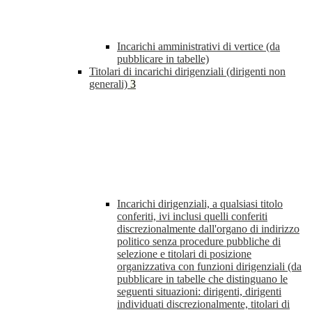
Incarichi amministrativi di vertice (da
pubblicare in tabelle)
Titolari di incarichi dirigenziali (dirigenti non
generali)
3
Incarichi dirigenziali, a qualsiasi titolo
conferiti, ivi inclusi quelli conferiti
discrezionalmente dall'organo di indirizzo
politico senza procedure pubbliche di
selezione e titolari di posizione
organizzativa con funzioni dirigenziali (da
pubblicare in tabelle che distinguano le
seguenti situazioni: dirigenti, dirigenti
individuati discrezionalmente, titolari di