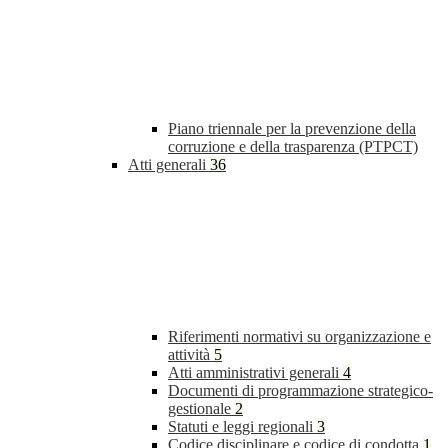
Piano triennale per la prevenzione della
corruzione e della trasparenza (PTPCT)
Atti generali
36
Riferimenti normativi su organizzazione e
attività
5
Atti amministrativi generali
4
Documenti di programmazione strategico-
gestionale
2
Statuti e leggi regionali
3
Codice disciplinare e codice di condotta
1