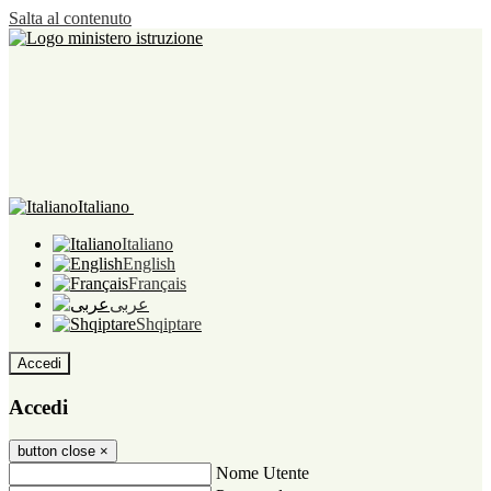
Salta al contenuto
Italiano
Italiano
English
Français
عربى
Shqiptare
Accedi
Accedi
button close
×
Nome Utente