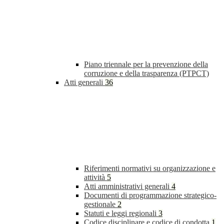
Piano triennale per la prevenzione della
corruzione e della trasparenza (PTPCT)
Atti generali
36
Riferimenti normativi su organizzazione e
attività
5
Atti amministrativi generali
4
Documenti di programmazione strategico-
gestionale
2
Statuti e leggi regionali
3
Codice disciplinare e codice di condotta
1