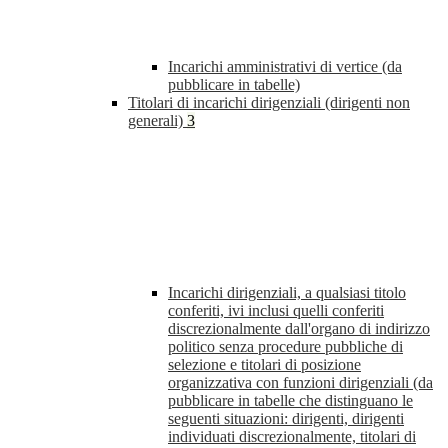
Incarichi amministrativi di vertice (da
pubblicare in tabelle)
Titolari di incarichi dirigenziali (dirigenti non
generali)
3
Incarichi dirigenziali, a qualsiasi titolo
conferiti, ivi inclusi quelli conferiti
discrezionalmente dall'organo di indirizzo
politico senza procedure pubbliche di
selezione e titolari di posizione
organizzativa con funzioni dirigenziali (da
pubblicare in tabelle che distinguano le
seguenti situazioni: dirigenti, dirigenti
individuati discrezionalmente, titolari di