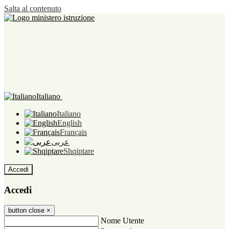
Salta al contenuto
Italiano
Italiano
English
Français
عربى
Shqiptare
Accedi
Accedi
button close
×
Nome Utente