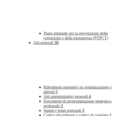
Piano triennale per la prevenzione della
corruzione e della trasparenza (PTPCT)
Atti generali
36
Riferimenti normativi su organizzazione e
attività
5
Atti amministrativi generali
4
Documenti di programmazione strategico-
gestionale
2
Statuti e leggi regionali
3
Codice disciplinare e codice di condotta
1