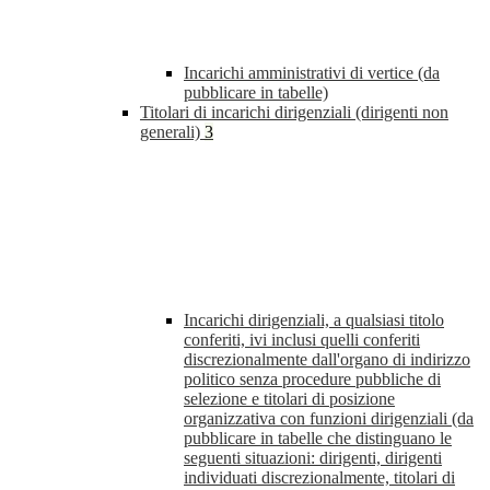
Incarichi amministrativi di vertice (da
pubblicare in tabelle)
Titolari di incarichi dirigenziali (dirigenti non
generali)
3
Incarichi dirigenziali, a qualsiasi titolo
conferiti, ivi inclusi quelli conferiti
discrezionalmente dall'organo di indirizzo
politico senza procedure pubbliche di
selezione e titolari di posizione
organizzativa con funzioni dirigenziali (da
pubblicare in tabelle che distinguano le
seguenti situazioni: dirigenti, dirigenti
individuati discrezionalmente, titolari di