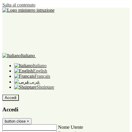
Salta al contenuto
Italiano
Italiano
English
Français
عربى
Shqiptare
Accedi
Accedi
button close
×
Nome Utente