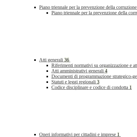
Piano triennale per la prevenzione della corruzione
Piano triennale per la prevenzione della cor
Atti generali
36
Riferimenti normativi su organizzazione e at
Atti amministrativi generali
4
Documenti di programmazione strategico-ge
Statuti e leggi regionali
3
Codice disciplinare e codice di condotta
1
Oneri informativi per cittadini e imprese
1