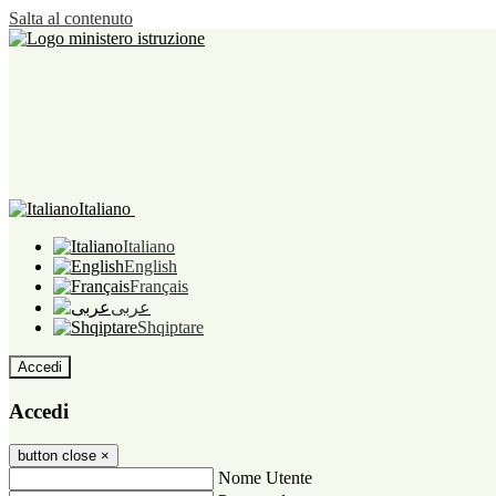
Salta al contenuto
Italiano
Italiano
English
Français
عربى
Shqiptare
Accedi
Accedi
button close
×
Nome Utente