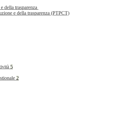
 e della trasparenza
ruzione e della trasparenza (PTPCT)
tività
5
stionale
2