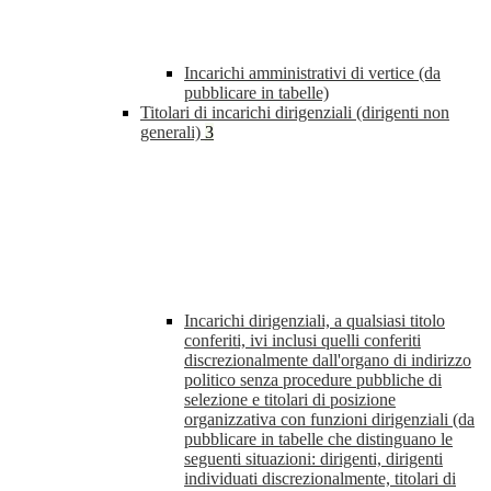
Incarichi amministrativi di vertice (da
pubblicare in tabelle)
Titolari di incarichi dirigenziali (dirigenti non
generali)
3
Incarichi dirigenziali, a qualsiasi titolo
conferiti, ivi inclusi quelli conferiti
discrezionalmente dall'organo di indirizzo
politico senza procedure pubbliche di
selezione e titolari di posizione
organizzativa con funzioni dirigenziali (da
pubblicare in tabelle che distinguano le
seguenti situazioni: dirigenti, dirigenti
individuati discrezionalmente, titolari di