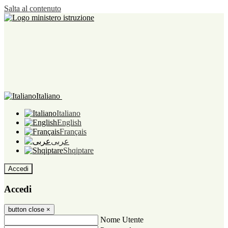
Salta al contenuto
Italiano
Italiano
English
Français
عربى
Shqiptare
Accedi
Accedi
button close
×
Nome Utente