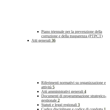
Piano triennale per la prevenzione della
corruzione e della trasparenza (PTPCT)
Atti generali
36
Riferimenti normativi su organizzazione e
attività
5
Atti amministrativi generali
4
Documenti di programmazione strategico-
gestionale
2
Statuti e leggi regionali
3
Codice disciplinare e codice di condotta
1