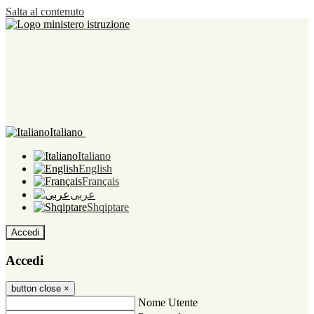
Salta al contenuto
Italiano
Italiano
English
Français
عربى
Shqiptare
Accedi
Accedi
button close
×
Nome Utente