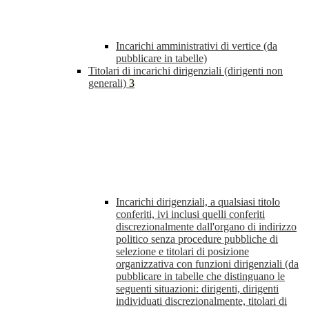
Incarichi amministrativi di vertice (da
pubblicare in tabelle)
Titolari di incarichi dirigenziali (dirigenti non
generali)
3
Incarichi dirigenziali, a qualsiasi titolo
conferiti, ivi inclusi quelli conferiti
discrezionalmente dall'organo di indirizzo
politico senza procedure pubbliche di
selezione e titolari di posizione
organizzativa con funzioni dirigenziali (da
pubblicare in tabelle che distinguano le
seguenti situazioni: dirigenti, dirigenti
individuati discrezionalmente, titolari di