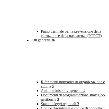
Piano triennale per la prevenzione della
corruzione e della trasparenza (PTPCT)
Atti generali
36
Riferimenti normativi su organizzazione e
attività
5
Atti amministrativi generali
4
Documenti di programmazione strategico-
gestionale
2
Statuti e leggi regionali
3
Codice disciplinare e codice di condotta
1