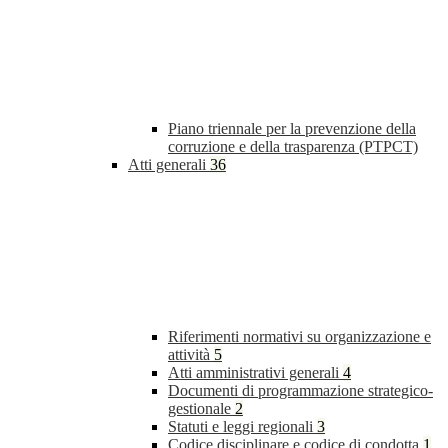
Piano triennale per la prevenzione della
corruzione e della trasparenza (PTPCT)
Atti generali
36
Riferimenti normativi su organizzazione e
attività
5
Atti amministrativi generali
4
Documenti di programmazione strategico-
gestionale
2
Statuti e leggi regionali
3
Codice disciplinare e codice di condotta
1