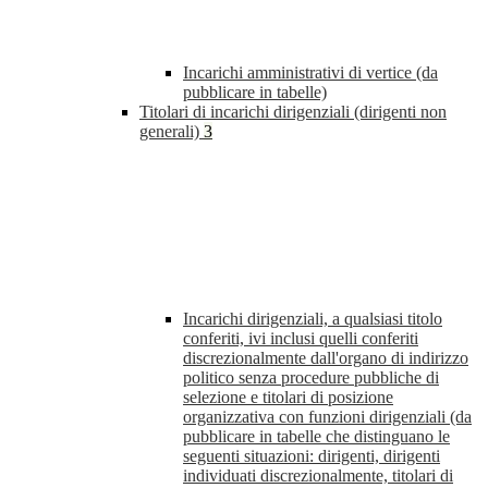
Incarichi amministrativi di vertice (da
pubblicare in tabelle)
Titolari di incarichi dirigenziali (dirigenti non
generali)
3
Incarichi dirigenziali, a qualsiasi titolo
conferiti, ivi inclusi quelli conferiti
discrezionalmente dall'organo di indirizzo
politico senza procedure pubbliche di
selezione e titolari di posizione
organizzativa con funzioni dirigenziali (da
pubblicare in tabelle che distinguano le
seguenti situazioni: dirigenti, dirigenti
individuati discrezionalmente, titolari di