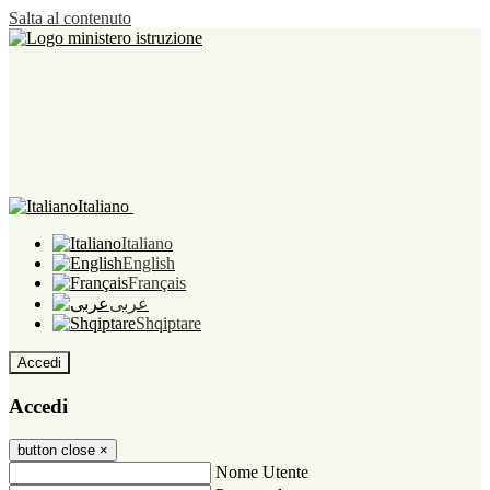
Salta al contenuto
Italiano
Italiano
English
Français
عربى
Shqiptare
Accedi
Accedi
button close
×
Nome Utente