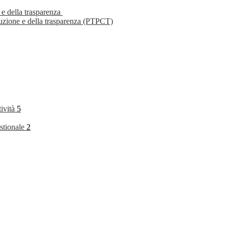
 e della trasparenza
ruzione e della trasparenza (PTPCT)
tività
5
stionale
2