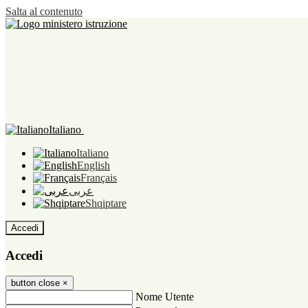
Salta al contenuto
Italiano
Italiano
English
Français
عربى
Shqiptare
Accedi
Accedi
button close
×
Nome Utente