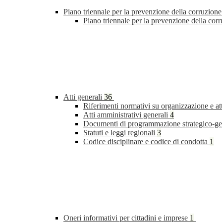
Piano triennale per la prevenzione della corruzione
Piano triennale per la prevenzione della cor
Atti generali
36
Riferimenti normativi su organizzazione e at
Atti amministrativi generali
4
Documenti di programmazione strategico-ge
Statuti e leggi regionali
3
Codice disciplinare e codice di condotta
1
Oneri informativi per cittadini e imprese
1