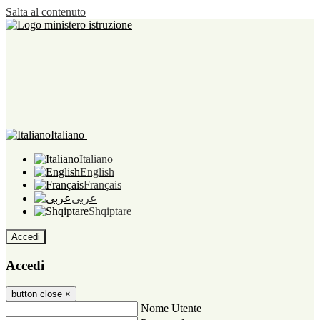
Salta al contenuto
Italiano
Italiano
English
Français
عربى
Shqiptare
Accedi
Accedi
button close
×
Nome Utente