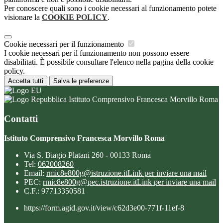
Per conoscere quali sono i cookie necessari al funzionamento potete
visionare la
COOKIE POLICY
.
Cookie necessari per il funzionamento
I cookie necessari per il funzionamento non possono essere
disabilitati. È possibile consultare l'elenco nella pagina della cookie
policy.
Accetta tutti
Salva le preferenze
Istituto Comprensivo Francesca Morvillo Roma
Contatti
Istituto Comprensivo Francesca Morvillo Roma
Via S. Biagio Platani 260 - 00133 Roma
Tel:
062008260
Email:
rmic8e800g@istruzione.it
Link per inviare una mail
PEC:
rmic8e800g@pec.istruzione.it
Link per inviare una mail
C.F.: 97713350581
https://form.agid.gov.it/view/c62d3e00-771f-11ef-8