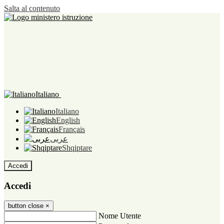
Salta al contenuto
Italiano
Italiano
English
Français
عربى
Shqiptare
Accedi
Accedi
button close
×
Nome Utente