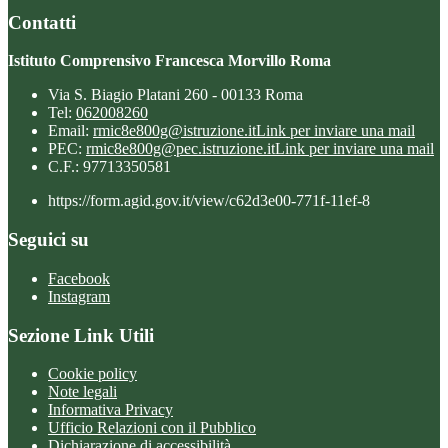
Contatti
Istituto Comprensivo Francesca Morvillo Roma
Via S. Biagio Platani 260 - 00133 Roma
Tel:
062008260
Email:
rmic8e800g@istruzione.it
Link per inviare una mail
PEC:
rmic8e800g@pec.istruzione.it
Link per inviare una mail
C.F.: 97713350581
https://form.agid.gov.it/view/c62d3e00-771f-11ef-8
Seguici su
Facebook
Instagram
Sezione Link Utili
Cookie policy
Note legali
Informativa Privacy
Ufficio Relazioni con il Pubblico
Dichiarazione di accessibilità