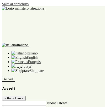
Salta al contenuto
Italiano
Italiano
English
Français
عربى
Shqiptare
Accedi
Accedi
button close
×
Nome Utente