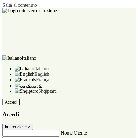
Salta al contenuto
Italiano
Italiano
English
Français
عربى
Shqiptare
Accedi
Accedi
button close
×
Nome Utente