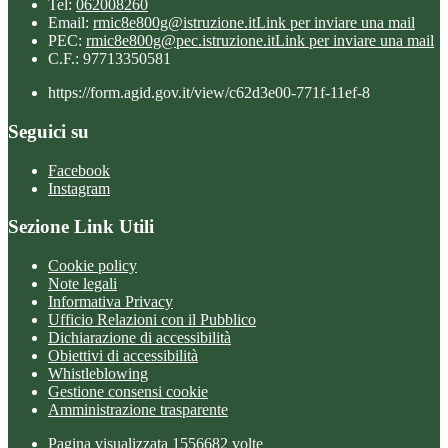
Tel:
062008260
Email:
rmic8e800g@istruzione.it
Link per inviare una mail
PEC:
rmic8e800g@pec.istruzione.it
Link per inviare una mail
C.F.: 97713350581
https://form.agid.gov.it/view/c62d3e00-771f-11ef-8
Seguici su
Facebook
Instagram
Sezione Link Utili
Cookie policy
Note legali
Informativa Privacy
Ufficio Relazioni con il Pubblico
Dichiarazione di accessibilità
Obiettivi di accessibilità
Whistleblowing
Gestione consensi cookie
Amministrazione trasparente
Pagina visualizzata
1556682
volte