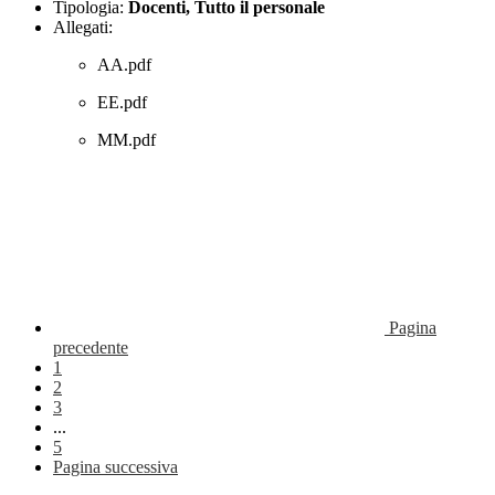
Tipologia:
Docenti, Tutto il personale
Allegati:
AA.pdf
EE.pdf
MM.pdf
Pagina
precedente
1
2
3
...
5
Pagina successiva