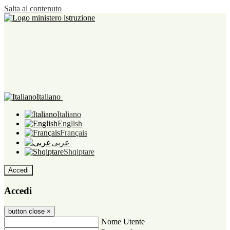
Salta al contenuto
Italiano
Italiano
English
Français
عربى
Shqiptare
Accedi
Accedi
button close
×
Nome Utente