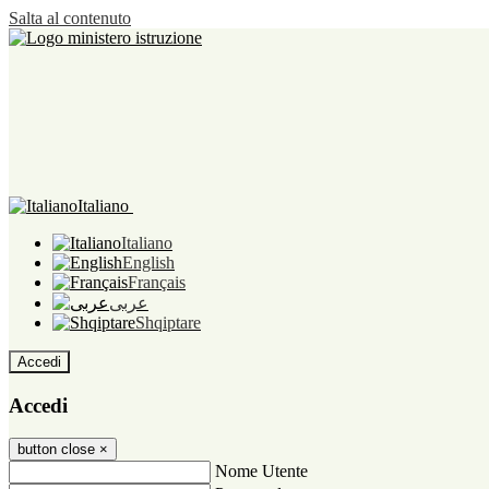
Salta al contenuto
Italiano
Italiano
English
Français
عربى
Shqiptare
Accedi
Accedi
button close
×
Nome Utente