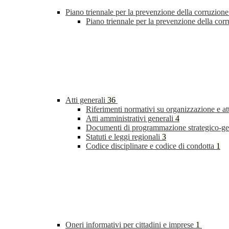
Piano triennale per la prevenzione della corruzione
Piano triennale per la prevenzione della cor
Atti generali
36
Riferimenti normativi su organizzazione e at
Atti amministrativi generali
4
Documenti di programmazione strategico-ge
Statuti e leggi regionali
3
Codice disciplinare e codice di condotta
1
Oneri informativi per cittadini e imprese
1