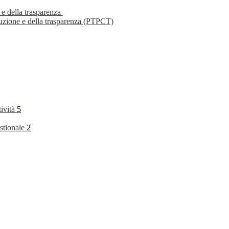
 e della trasparenza
ruzione e della trasparenza (PTPCT)
tività
5
stionale
2