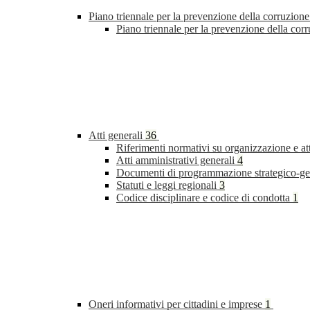
Piano triennale per la prevenzione della corruzione
Piano triennale per la prevenzione della cor
Atti generali
36
Riferimenti normativi su organizzazione e at
Atti amministrativi generali
4
Documenti di programmazione strategico-ge
Statuti e leggi regionali
3
Codice disciplinare e codice di condotta
1
Oneri informativi per cittadini e imprese
1