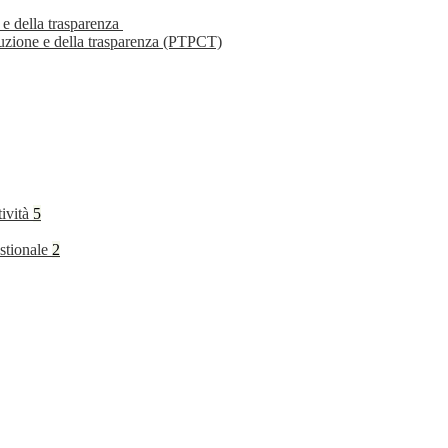
 e della trasparenza
ruzione e della trasparenza (PTPCT)
tività
5
stionale
2