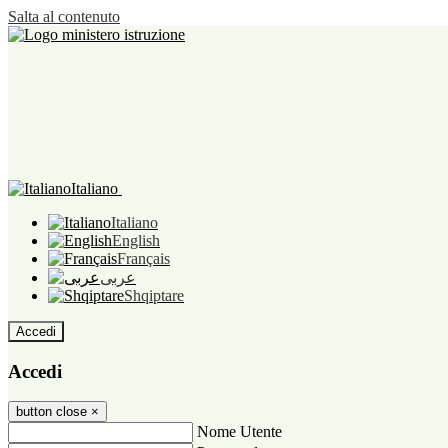
Salta al contenuto
Italiano
Italiano
English
Français
عربى
Shqiptare
Accedi
Accedi
button close
×
Nome Utente