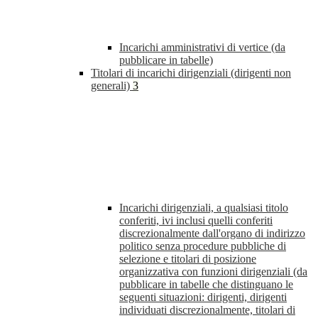
Incarichi amministrativi di vertice (da
pubblicare in tabelle)
Titolari di incarichi dirigenziali (dirigenti non
generali)
3
Incarichi dirigenziali, a qualsiasi titolo
conferiti, ivi inclusi quelli conferiti
discrezionalmente dall'organo di indirizzo
politico senza procedure pubbliche di
selezione e titolari di posizione
organizzativa con funzioni dirigenziali (da
pubblicare in tabelle che distinguano le
seguenti situazioni: dirigenti, dirigenti
individuati discrezionalmente, titolari di