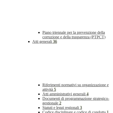
Piano triennale per la prevenzione della
corruzione e della trasparenza (PTPCT)
Atti generali
36
Riferimenti normativi su organizzazione e
attività
5
Atti amministrativi generali
4
Documenti di programmazione strategico-
gestionale
2
Statuti e leggi regionali
3
Codice disciplinare e codice di condotta
1