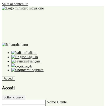
Salta al contenuto
Italiano
Italiano
English
Français
عربى
Shqiptare
Accedi
Accedi
button close
×
Nome Utente