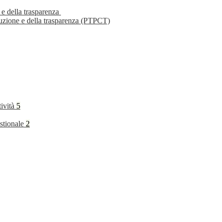
 e della trasparenza
ruzione e della trasparenza (PTPCT)
tività
5
stionale
2