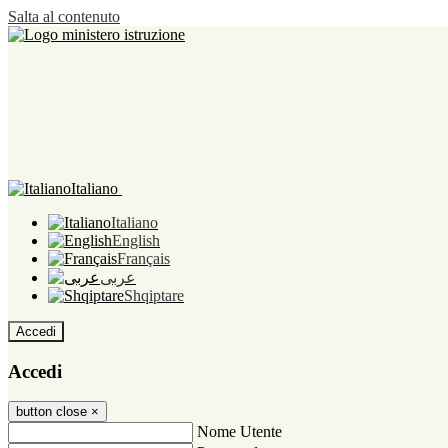
Salta al contenuto
Italiano
Italiano
English
Français
عربى
Shqiptare
Accedi
Accedi
button close
×
Nome Utente