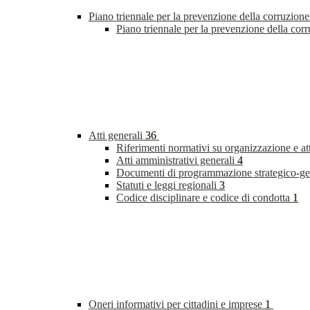
Piano triennale per la prevenzione della corruzione
Piano triennale per la prevenzione della cor
Atti generali
36
Riferimenti normativi su organizzazione e at
Atti amministrativi generali
4
Documenti di programmazione strategico-ge
Statuti e leggi regionali
3
Codice disciplinare e codice di condotta
1
Oneri informativi per cittadini e imprese
1