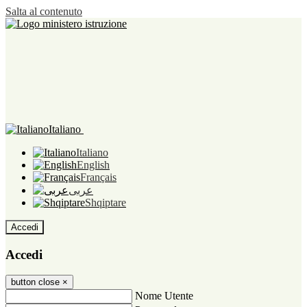
Salta al contenuto
Italiano
Italiano
English
Français
عربى
Shqiptare
Accedi
Accedi
button close
×
Nome Utente