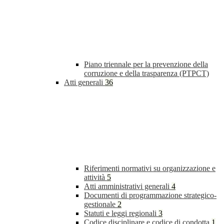
Piano triennale per la prevenzione della
corruzione e della trasparenza (PTPCT)
Atti generali
36
Riferimenti normativi su organizzazione e
attività
5
Atti amministrativi generali
4
Documenti di programmazione strategico-
gestionale
2
Statuti e leggi regionali
3
Codice disciplinare e codice di condotta
1