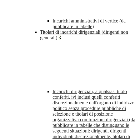
Incarichi amministrativi di vertice (da
pubblicare in tabelle)
Titolari di incarichi dirigenziali (dirigenti non
generali)
3
Incarichi dirigenziali, a qualsiasi titolo
conferiti, ivi inclusi quelli conferiti
discrezionalmente dall'organo di indirizzo
politico senza procedure pubbliche di
selezione e titolari di posizione
organizzativa con funzioni dirigenziali (da
pubblicare in tabelle che distinguano le
seguenti situazioni: dirigenti, dirigenti
individuati discrezionalmente, titolari di