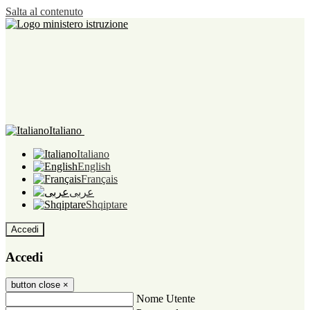
Salta al contenuto
Italiano
Italiano
English
Français
عربى
Shqiptare
Accedi
Accedi
button close
×
Nome Utente