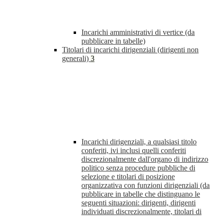
Incarichi amministrativi di vertice (da
pubblicare in tabelle)
Titolari di incarichi dirigenziali (dirigenti non
generali)
3
Incarichi dirigenziali, a qualsiasi titolo
conferiti, ivi inclusi quelli conferiti
discrezionalmente dall'organo di indirizzo
politico senza procedure pubbliche di
selezione e titolari di posizione
organizzativa con funzioni dirigenziali (da
pubblicare in tabelle che distinguano le
seguenti situazioni: dirigenti, dirigenti
individuati discrezionalmente, titolari di