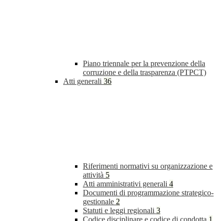
Piano triennale per la prevenzione della
corruzione e della trasparenza (PTPCT)
Atti generali
36
Riferimenti normativi su organizzazione e
attività
5
Atti amministrativi generali
4
Documenti di programmazione strategico-
gestionale
2
Statuti e leggi regionali
3
Codice disciplinare e codice di condotta
1