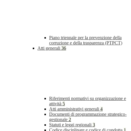
Piano triennale per la prevenzione della
corruzione e della trasparenza (PTPCT)
Atti generali
36
Riferimenti normativi su organizzazione e
attività
5
Atti amministrativi generali
4
Documenti di programmazione strategico-
gestionale
2
Statuti e leggi regionali
3
Codice disciplinare e codice di condotta
1