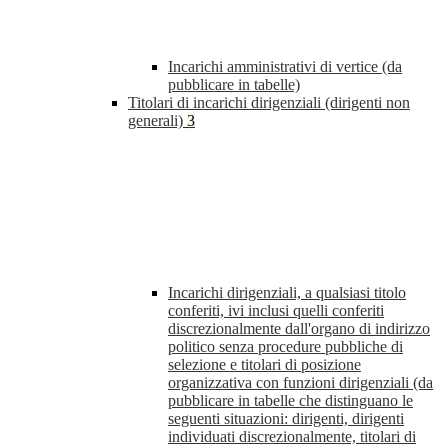
Incarichi amministrativi di vertice (da
pubblicare in tabelle)
Titolari di incarichi dirigenziali (dirigenti non
generali)
3
Incarichi dirigenziali, a qualsiasi titolo
conferiti, ivi inclusi quelli conferiti
discrezionalmente dall'organo di indirizzo
politico senza procedure pubbliche di
selezione e titolari di posizione
organizzativa con funzioni dirigenziali (da
pubblicare in tabelle che distinguano le
seguenti situazioni: dirigenti, dirigenti
individuati discrezionalmente, titolari di