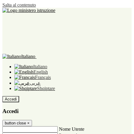
Salta al contenuto
Italiano
Italiano
English
Français
عربى
Shqiptare
Accedi
Accedi
button close
×
Nome Utente