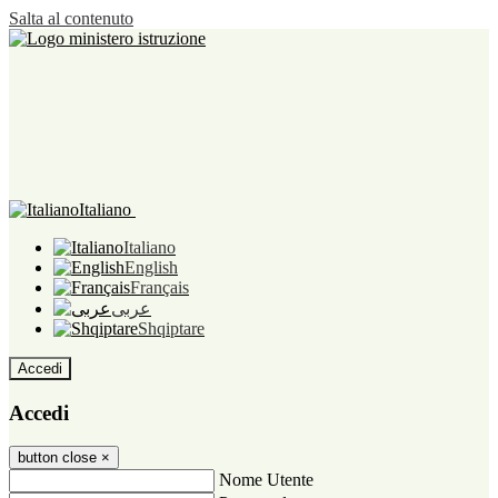
Salta al contenuto
Italiano
Italiano
English
Français
عربى
Shqiptare
Accedi
Accedi
button close
×
Nome Utente