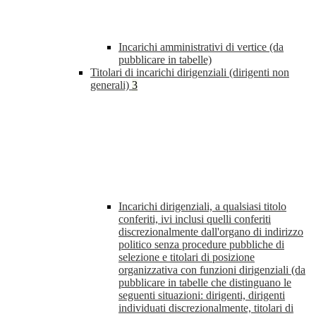
Incarichi amministrativi di vertice (da
pubblicare in tabelle)
Titolari di incarichi dirigenziali (dirigenti non
generali)
3
Incarichi dirigenziali, a qualsiasi titolo
conferiti, ivi inclusi quelli conferiti
discrezionalmente dall'organo di indirizzo
politico senza procedure pubbliche di
selezione e titolari di posizione
organizzativa con funzioni dirigenziali (da
pubblicare in tabelle che distinguano le
seguenti situazioni: dirigenti, dirigenti
individuati discrezionalmente, titolari di