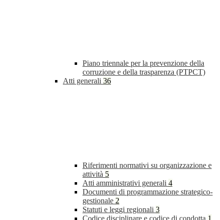
Piano triennale per la prevenzione della
corruzione e della trasparenza (PTPCT)
Atti generali
36
Riferimenti normativi su organizzazione e
attività
5
Atti amministrativi generali
4
Documenti di programmazione strategico-
gestionale
2
Statuti e leggi regionali
3
Codice disciplinare e codice di condotta
1