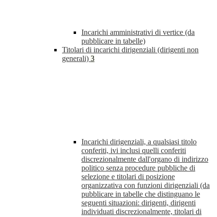
Incarichi amministrativi di vertice (da
pubblicare in tabelle)
Titolari di incarichi dirigenziali (dirigenti non
generali)
3
Incarichi dirigenziali, a qualsiasi titolo
conferiti, ivi inclusi quelli conferiti
discrezionalmente dall'organo di indirizzo
politico senza procedure pubbliche di
selezione e titolari di posizione
organizzativa con funzioni dirigenziali (da
pubblicare in tabelle che distinguano le
seguenti situazioni: dirigenti, dirigenti
individuati discrezionalmente, titolari di