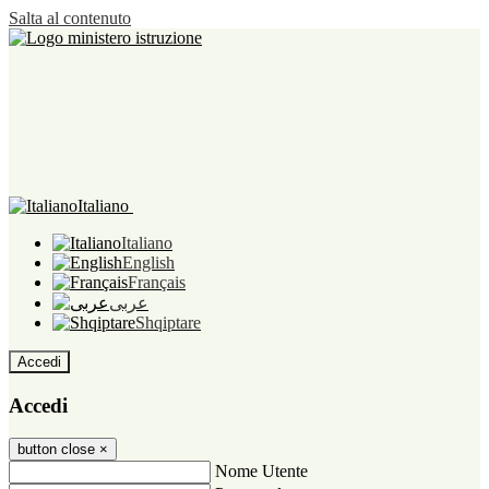
Salta al contenuto
Italiano
Italiano
English
Français
عربى
Shqiptare
Accedi
Accedi
button close
×
Nome Utente