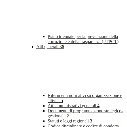
Piano triennale per la prevenzione della
corruzione e della trasparenza (PTPCT)
Atti generali
36
Riferimenti normativi su organizzazione e
attività
5
Atti amministrativi generali
4
Documenti di programmazione strategico-
gestionale
2
Statuti e leggi regionali
3
Codice disciplinare e codice di condotta
1